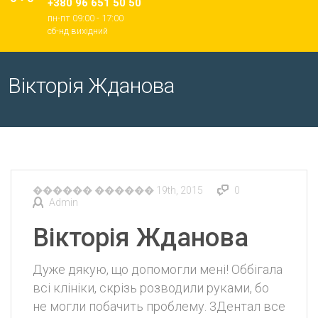
+380 96 651 50 50
пн-пт 09:00 - 17:00
cб-нд вихідний
Вікторія Жданова
������ ������ 19th, 2015
0
Admin
Вікторія Жданова
Дуже дякую, що допомогли мені! Оббігала
всі клініки, скрізь розводили руками, бо
не могли побачить проблему. 3Дентал все